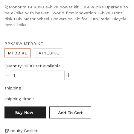
🥇Monorim BPK350 e-bike power kit , 380w bike Upgrade to
be e-bike with basket ..World first innovation E-bike Front
disk Hub Motor Wheel Conversion Kit for Turn Pedal Bicycle
Into E-bike.
BPK36V:
MTBBIKE
MTBBIKE
FATYEBIKE
Quantity:
1000
set Available
shipping：
shipping time：
Buy Now
Add To Cart
Inquiry Basket