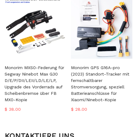
Monorim MXS0-Federung für
Monorim GPS G16A-pro
Segway Ninebot Max G30
(2023) Standort-Tracker mit
D/E/P/DII/LEII/LD/LE/LP,
fernschaltbarer
Upgrade des Vorderrads auf
Stromversorgung, speziell
Scheibenbremse über FB
Batterieanschlüsse für
MX0-Kopie
Xiaomi/Ninebot-Kopie
$ 38.00
$ 28.00
KONTAKTIERE UNS