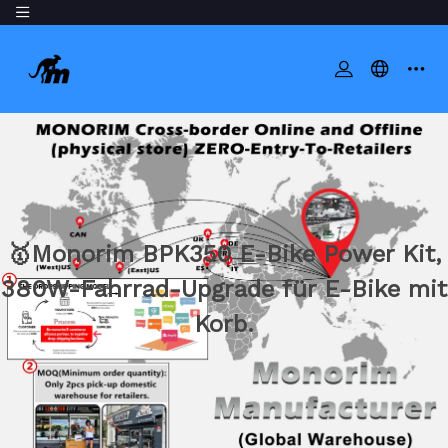
🥇Monorim BPK350 E-Bike Power Kit,
380W-Fahrrad-Upgrade für E-Bike mit
Korb.