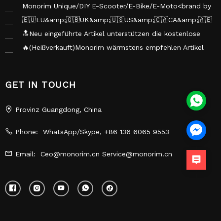
</brand>
Monorim Unique/DIY E-Scooter/E-Bike/E-Moto<brand by
monorim></brand>
🇪🇺EU&amp;🇬🇧UK&amp;🇺🇸US&amp;🇨🇦CA&amp;🇦🇪
UAE Lagerbestände verfügbar
🔝Neu eingeführte Artikel unterstützen die kostenlose
Zusammenarbeit zwischen KOL und Bloggern
🔥(Heißverkauft)Monorim wärmstens empfehlen Artikel
Marktdaten Trend-Oktober 2025
GET IN TOUCH
Provinz Guangdong, China
Phone:
WhatsApp/Skype, +86 136 6065 9553
Email:
Ceo@monorim.cn Service@monorim.cn